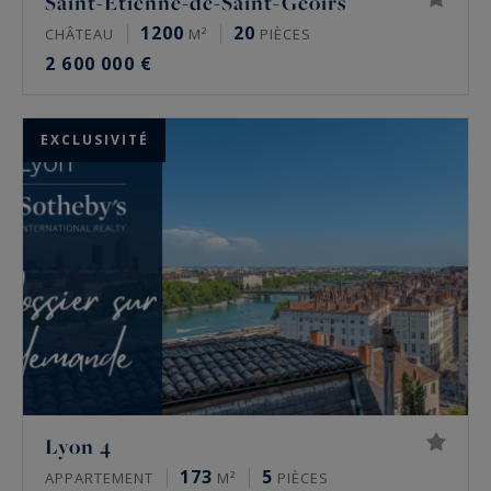
Saint-Étienne-de-Saint-Geoirs
1200
20
CHÂTEAU
M²
PIÈCES
2 600 000 €
EXCLUSIVITÉ
Lyon 4
173
5
APPARTEMENT
M²
PIÈCES