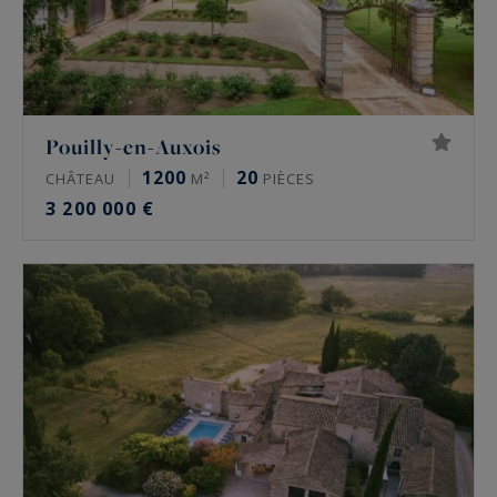
Pouilly-en-Auxois
1200
20
CHÂTEAU
M²
PIÈCES
3 200 000 €