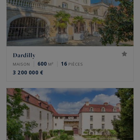
Dardilly
600
16
MAISON
M²
PIÈCES
3 200 000 €