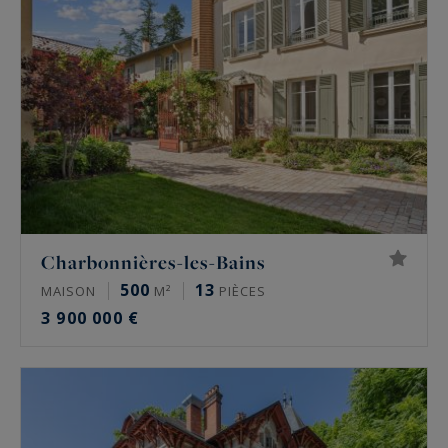
Charbonnières-les-Bains
500
13
MAISON
M²
PIÈCES
3 900 000 €