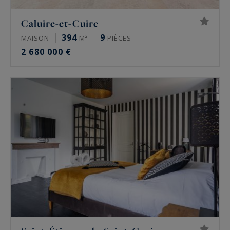
Caluire-et-Cuire
394
9
MAISON
M²
PIÈCES
2 680 000 €