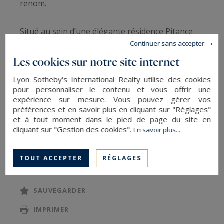
renom.
Situé au sein d’une élégante résidence Pitance
Continuer sans accepter
des années 1990, cet appartement-terrasse
Les cookies sur notre site internet
bénéficie d’une luminosité exceptionnelle grâce à
ses quatre expositions et offre une qualité de vie
Lyon Sotheby's International Realty utilise des cookies
unique, entre calme résidentiel et attractivité
pour personnaliser le contenu et vous offrir une
expérience sur mesure. Vous pouvez gérer vos
commerçante du 6e.
préférences et en savoir plus en cliquant sur "Réglages"
et à tout moment dans le pied de page du site en
Dès l’entrée, les volumes séduisent par leur
cliquant sur "Gestion des cookies".
En savoir plus...
fluidité et leur élégance. La vaste pièce de
LIRE LA SUITE
réception en double séjour s’ouvre
TOUT ACCEPTER
RÉGLAGES
généreusement sur les terrasses, créant une
parfaite continuité entre les espaces intérieurs
SAUVEGARDER
et extérieurs. La cuisine, semi-ouverte et
IMPRIMER
entièrement équipée avec des prestations haut