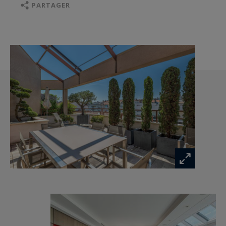
de gamme, s’intègre harmonieusement à
PARTAGER
l’espace de vie.
L’espace nuit est à la hauteur de l’ensemble. La
spectaculaire suite parentale offre des
proportions rares avec une chambre ouvrant
sur une terrasse privative, un vaste dressing sur
mesure ainsi qu’une superbe salle de bains
bénéficiant également de son propre balcon.
Une seconde suite, tout aussi confortable,
dispose de son dressing, de sa salle de bains et
d’un accès à un balcon. Une troisième chambre,
pouvant également faire office de bureau,
complète parfaitement l’ensemble.