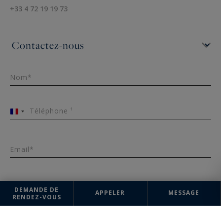
+33 4 72 19 19 73
Nom*
Téléphone ¹
France
+33
Email*
Message
DEMANDE DE
APPELER
MESSAGE
RENDEZ-VOUS