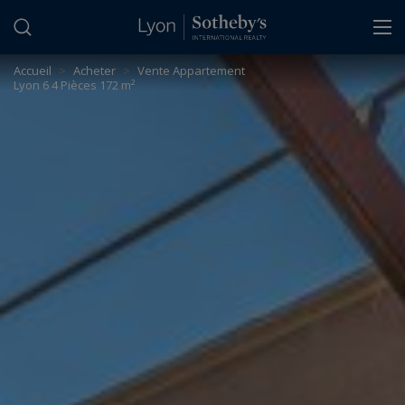
Panneau de gestion des cookies
Accueil
>
Acheter
>
Vente Appartement
Lyon 6 4 Pièces 172 m²