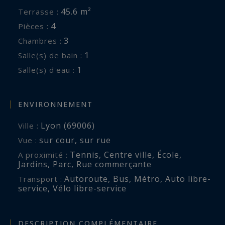
qualité remarquable et des prestations rares
45.6 m²
Terrasse :
font de cet appartement l’une des plus belles
4
Pièces :
opportunités du marché lyonnais.
3
Chambres :
1
Salle(s) de bain :
DPE en cours de réalisation.
1
Salle(s) d'eau :
ENVIRONNEMENT
Lyon (69006)
Ville :
sur cour
,
sur rue
Vue :
Tennis
,
Centre ville
,
École
,
A proximité :
Jardins
,
Parc
,
Rue commerçante
Autoroute
,
Bus
,
Métro
,
Auto libre-
Transport :
service
,
Vélo libre-service
DESCRIPTION COMPLÉMENTAIRE