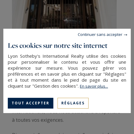
Continuer sans accepter
Les cookies sur notre site internet
Un réseau immobilier de luxe qui
Lyon Sotheby's International Realty utilise des cookies
répond à vos attentes
pour personnaliser le contenu et vous offrir une
expérience sur mesure. Vous pouvez gérer vos
préférences et en savoir plus en cliquant sur "Réglages"
Expert en immobilier de luxe, le réseau Sotheby’s
et à tout moment dans le pied de page du site en
cliquant sur "Gestion des cookies".
International Realty® est présent partout en
En savoir plus...
France et dans de nombreux pays à travers le
monde. Bénéficiant d’une renommée
TOUT ACCEPTER
RÉGLAGES
internationale, nous nous attachons à répondre
à toutes vos exigences.