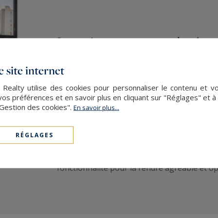
Location comme on la rêve
Au cœur d’une Métropole, de plus en plus at
 site internet
de l’Europe en particulier,
découvrez nos of
 Realty utilise des cookies pour personnaliser le contenu et v
répondront au mieux à vos envies et vos situ
s préférences et en savoir plus en cliquant sur "Réglages" et 
"Gestion des cookies".
En savoir plus...
moment.
RÉGLAGES
De même, nos locations présentent l’avantag
minimum que l’on attend d’une location : qual
fonctionnalité pour la rendre agréable et opt