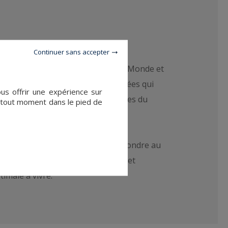
Continuer sans accepter
tractive et connectée au reste du Monde et
fres de locations
nues ou meublées qui
ous offrir une expérience sur
ations familiales / professionnelles du
à tout moment dans le pied de
e d’être bien localisées et de répondre au
ité dans les finitions, esthétisme et
imale à vivre.