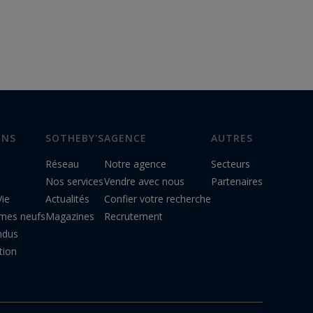
ENS
SOTHEBY'S
AGENCE
AUTRES
Réseau
Notre agence
Secteurs
Nos services
Vendre avec nous
Partenaires
Vie
Actualités
Confier votre recherche
mes neufs
Magazines
Recrutement
ndus
tion