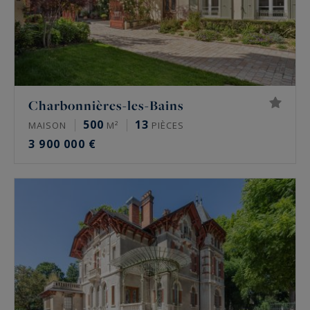
Charbonnières-les-Bains
500
13
MAISON
M²
PIÈCES
3 900 000 €