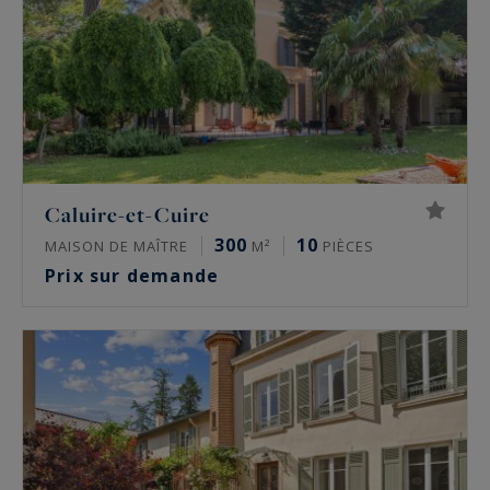
Caluire-et-Cuire
300
10
MAISON DE MAÎTRE
M²
PIÈCES
Prix sur demande