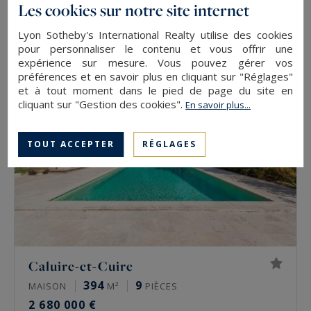
925
20
Les cookies sur notre site internet
PROPRIÉTÉ
M²
PIÈCES
2 950 000 €
Lyon Sotheby's International Realty utilise des cookies
pour personnaliser le contenu et vous offrir une
expérience sur mesure. Vous pouvez gérer vos
EXCLUSIVITÉ
préférences et en savoir plus en cliquant sur "Réglages"
et à tout moment dans le pied de page du site en
cliquant sur "Gestion des cookies".
En savoir plus...
TOUT ACCEPTER
RÉGLAGES
Caluire-et-Cuire
394
9
MAISON
M²
PIÈCES
2 680 000 €