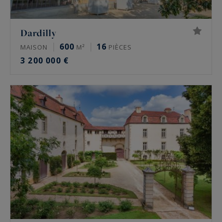
Dardilly
600
16
MAISON
M²
PIÈCES
3 200 000 €