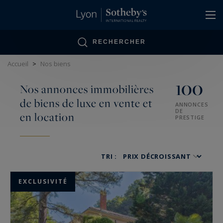
Panneau de gestion des cookies
RECHERCHER
Accueil
>
Nos biens
100
Nos annonces immobilières
de biens de luxe en vente et
ANNONCES
DE
en location
PRESTIGE
TRI :
EXCLUSIVITÉ