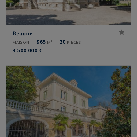
Beaune
965
20
MAISON
M²
PIÈCES
3 500 000 €