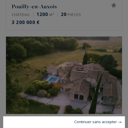
Pouilly-en-Auxois
1200
20
CHÂTEAU
M²
PIÈCES
3 200 000 €
Grignan
Continuer sans accepter