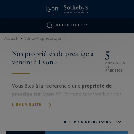
Panneau de gestion des cookies
RECHERCHER
Accueil
>
Vente Propriété Lyon 4
5
Nos propriétés de prestige à
vendre à Lyon 4
ANNONCES
DE
PRESTIGE
Vous êtes à la recherche d'une
propriété de
prestige sur Lyon 4
? L’arrondissement lyonnais
est encore jeune, et pourtant, il est
LIRE LA SUITE
particulièrement prisé des acheteurs. La zone
est composée en grande majorité
TRI :
d’appartements, ce qui rend les maisons rares et