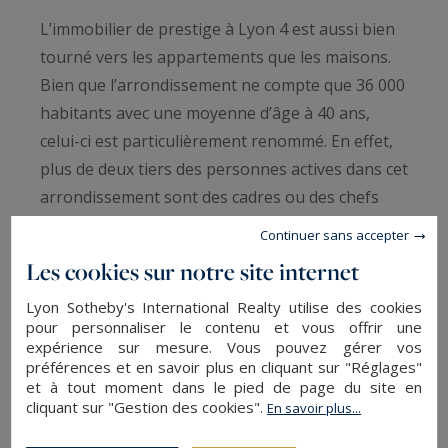
L’immobilier de prestige à Lyon 4 est aussi bien
tourné vers les appartements que les maisons.
Bien que l’arrondissement ne compte que 36 000
habitants avec une moyenne d’âge à 40 ans,
celui-ci est particulièrement renommé. En effet,
plus de deux tiers des personnes actives dans cet
arrondissement sont des cadres ou des chefs
d’entreprise.
Continuer sans accepter
Les cookies sur notre site internet
Une statistique qui témoigne d’un certain
standing et d’une excellente qualité de vie dans la
Lyon Sotheby's International Realty utilise des cookies
pour personnaliser le contenu et vous offrir une
zone. Lyon 4, c’est également des immeubles et
expérience sur mesure. Vous pouvez gérer vos
des constructions aux styles uniques et variés.
préférences et en savoir plus en cliquant sur "Réglages"
Bien que l’arrondissement ne soit pas très grand
et à tout moment dans le pied de page du site en
cliquant sur "Gestion des cookies".
En savoir plus...
en superficie, il est très riche sur le plan
architectural et offre un emplacement très bien