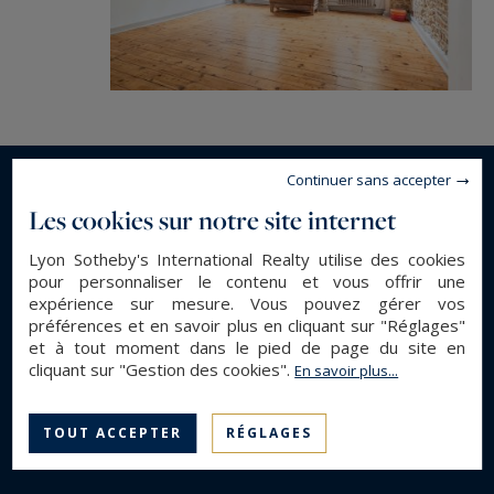
Continuer sans accepter
En savoir plus...
Les cookies sur notre site internet
Lyon Sotheby's International Realty utilise des cookies
DESCRIPTION GÉNÉRALE
pour personnaliser le contenu et vous offrir une
expérience sur mesure. Vous pouvez gérer vos
Appartement
Type de bien :
préférences et en savoir plus en cliquant sur "Réglages"
et à tout moment dans le pied de page du site en
89 m²
Surface :
cliquant sur "Gestion des cookies".
En savoir plus...
4
Pièces :
3
Chambres :
TOUT ACCEPTER
RÉGLAGES
1
Salle(s) de bain :