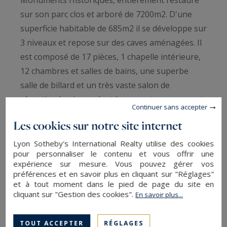
sur son parc clos et arboré de 7200m2. D'une
superficie habitable de 685m2 il se développe sur
3 niveaux et repose sur des caves aménagées. Il
est composé de 17 pièces, 1 chapelle intérieure,
12 chambres et salles de bains, une superbe
salle de billard et un très vaste salon de
réception lumineux dont les ouvertures ouvrent
Continuer sans accepter
sur le parc. Ce château doit son charme aux
Les cookies sur notre site internet
éléments architecturaux originels mis en valeur
et par la qualité remarquable des rénovations
Lyon Sotheby's International Realty utilise des cookies
pour personnaliser le contenu et vous offrir une
effectuées. Un château clé en main idéal pour un
expérience sur mesure. Vous pouvez gérer vos
projet d'habitation ou pour une activité
préférences et en savoir plus en cliquant sur "Réglages"
et à tout moment dans le pied de page du site en
hôtelière. Dossier sur demande me contacter.
cliquant sur "Gestion des cookies".
En savoir plus...
TOUT ACCEPTER
RÉGLAGES