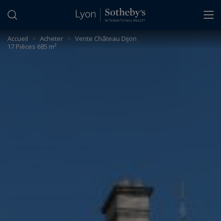
Panneau de gestion des cookies
Accueil
>
Acheter
>
Vente Château Dijon
17 Pièces 685 m²