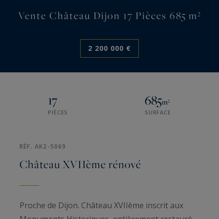
Vente Château Dijon 17 Pièces 685 m²
2 200 000 €
17
685
m²
PIÈCES
SURFACE
RÉF. AK2-5069
Château XVIIème rénové
Proche de Dijon. Château XVIIème inscrit aux
Monuments Historiques, entièrement restauré