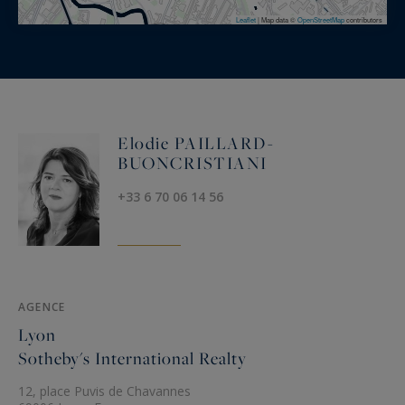
Leaflet
|
Map data ©
OpenStreetMap
contributors
Elodie PAILLARD-
BUONCRISTIANI
+33 6 70 06 14 56
AGENCE
Lyon
Sotheby's International Realty
12, place Puvis de Chavannes