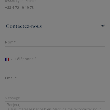
69006 Lyon, France
+33 4 72 19 19 73
Nom*
Téléphone ¹
France
+33
Email*
Message