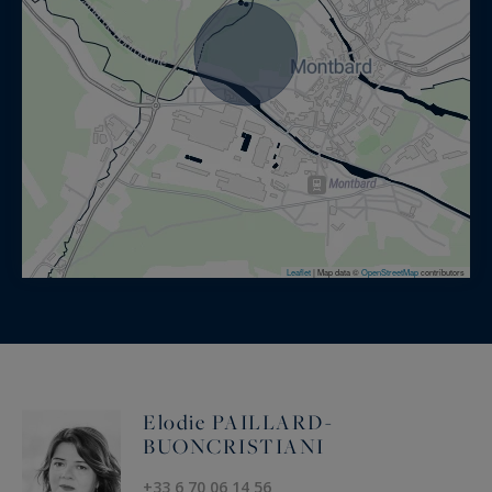
Leaflet
|
Map data ©
OpenStreetMap
contributors
Elodie PAILLARD-
BUONCRISTIANI
+33 6 70 06 14 56