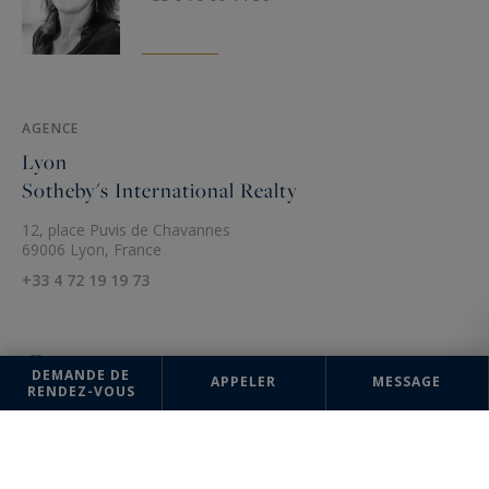
AGENCE
Lyon
Sotheby's International Realty
12, place Puvis de Chavannes
69006 Lyon, France
+33 4 72 19 19 73
DEMANDE DE
APPELER
MESSAGE
RENDEZ-VOUS
Nom*