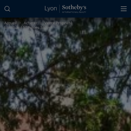
Panneau de gestion des cookies
Accueil
>
Acheter
>
Vente Propriété
Montbard 10 Pièces 340 m²