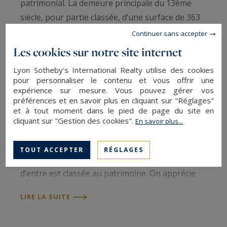
patrimonial. La demeure principale du 13ème
siècle, pour partie classée, d’une surface de 363
m2 habitables s’établie sur son parc clos, arboré
Continuer sans accepter
et joliment paysagé de 2469 m². Les espaces de
Les cookies sur notre site internet
vie de la demeure principale se déploient sur 2
Lyon Sotheby's International Realty utilise des cookies
niveaux comprenant une belle entrée, deux
pour personnaliser le contenu et vous offrir une
salons, une salle à manger, un bureau
expérience sur mesure. Vous pouvez gérer vos
préférences et en savoir plus en cliquant sur "Réglages"
bibliothèque, 4 chambres, 2 salles de bains et
et à tout moment dans le pied de page du site en
une cuisine. Le niveau sous pente en parfait état
cliquant sur "Gestion des cookies".
En savoir plus...
est facilement aménageable pour un espace de
vie supplémentaire. La plupart des pièces sont
TOUT ACCEPTER
RÉGLAGES
dotées de cheminées fonctionnelles, l’une
d’entre est classée au patrimoine. On apprécie
également les superbes sols en pierre de
LIRE LA SUITE
Bourgogne en opus romain ainsi que des
éléments décoratifs à caractère templier.