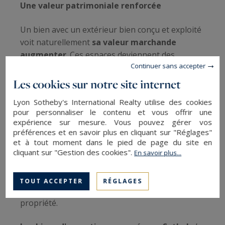
Une valeur patrimoniale renforcée
Un bien avec un extérieur bien conçu et exploité
voit naturellement
sa valeur marchande
augmenter
. Ces espaces deviennent des
Continuer sans accepter
critères différenciants
qui séduisent autant à la
revente qu’à la location.
Les cookies sur notre site internet
Lyon Sotheby's International Realty utilise des cookies
Une dimension émotionnelle forte
pour personnaliser le contenu et vous offrir une
expérience sur mesure. Vous pouvez gérer vos
Les extérieurs offrent un
espace de détente,
préférences et en savoir plus en cliquant sur "Réglages"
de convivialité et de bien-être
, véritable
et à tout moment dans le pied de page du site en
prolongement de l'habitat. Profiter d’un coucher
cliquant sur "Gestion des cookies".
En savoir plus...
de soleil sur son rooftop ou partager un repas
en famille sur une terrasse ombragée donne
TOUT ACCEPTER
RÉGLAGES
une dimension émotionnelle inestimable à une
propriété.