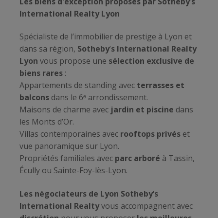
Les biens d'exception proposés par Sotheby
’
s
International Realty Lyon
Spécialiste de l’immobilier de prestige à Lyon et
dans sa région,
Sotheby
’
s International Realty
Lyon
vous propose une
sélection exclusive de
biens rares
:
Appartements de standing avec
terrasses et
balcons
dans le 6ᵉ arrondissement.
Maisons de charme avec
jardin et piscine
dans
les Monts d’Or.
Villas contemporaines avec
rooftops privés
et
vue panoramique sur Lyon.
Propriétés familiales avec
parc arboré
à Tassin,
Écully ou Sainte-Foy-lès-Lyon.
Les négociateurs de Lyon Sotheby’s
International Realty
vous accompagnent avec
discrétion
pour vous proposer
les meilleures