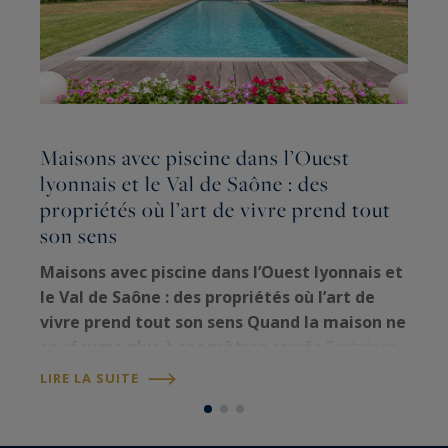
Maisons avec piscine dans l’Ouest
lyonnais et le Val de Saône : des
P
propriétés où l’art de vivre prend tout
j
son sens
À
p
Maisons avec piscine dans l’Ouest lyonnais et
j
le Val de Saône : des propriétés où l’art de
d
vivre prend tout son sens
Quand la maison ne
a
se résume plus à ses mètres carrés
Certaines
L
C
propriétés procurent une sensation particulière
LIRE LA SUITE
dès les premiers instants. Une allée…