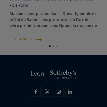
son sens
À
p
Maisons avec piscine dans l’Ouest lyonnais et
j
le Val de Saône : des propriétés où l’art de
d
vivre prend tout son sens
Quand la maison ne
a
se résume plus à ses mètres carrés
Certaines
L
C
propriétés procurent une sensation particulière
LIRE LA SUITE
dès les premiers instants. Une allée…