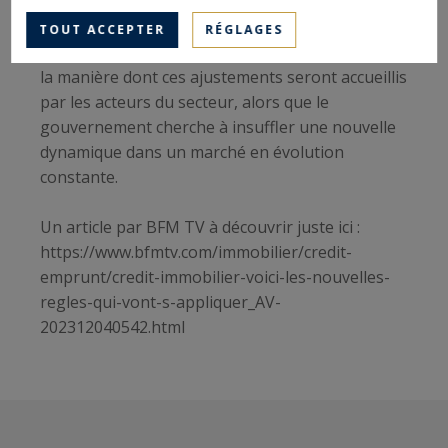
subprimes en raison des prêts à taux fixes.
TOUT ACCEPTER
RÉGLAGES
L'avenir du marché immobilier dépendra donc de
la manière dont ces ajustements seront accueillis
par les acteurs du secteur, alors que le
gouvernement cherche à insuffler une nouvelle
dynamique dans un marché en évolution
constante.
Un article par BFM TV à découvrir juste ici :
https://www.bfmtv.com/immobilier/credit-
emprunt/credit-immobilier-voici-les-nouvelles-
regles-qui-vont-s-appliquer_AV-
202312040542.html