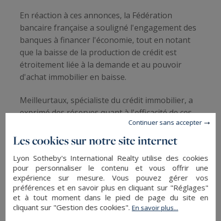
En réaction à ces annonces, la Fédération
bancaire française a souligné l'engagement des
banques à financer l'économie, tout en notant
que la baisse de la production de crédit est
étroitement liée à la demande et au pouvoir
d'achat immobilier en baisse.
Meilleurtaux, spécialiste du crédit immobilier, a
exprimé des réserves quant à l'efficacité de ces
Continuer sans accepter
mesures pour redynamiser le marché immobilier.
Selon eux, la véritable solution aurait été
Les cookies sur notre site internet
l'instauration d'un moratoire sur les règles du
Lyon Sotheby's International Realty utilise des cookies
HCSF. Maël Bernier, directrice de la
pour personnaliser le contenu et vous offrir une
communication et porte-parole de Meilleurtaux,
expérience sur mesure. Vous pouvez gérer vos
a également remis en question l'idée d'un risque
préférences et en savoir plus en cliquant sur "Réglages"
et à tout moment dans le pied de page du site en
de surendettement des ménages, soulignant que
cliquant sur "Gestion des cookies".
En savoir plus...
le marché français n'a jamais connu de