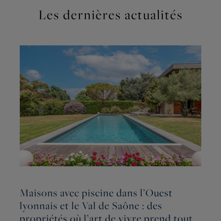
Les dernières actualités
Maisons avec piscine dans l’Ouest
lyonnais et le Val de Saône : des
P
propriétés où l’art de vivre prend tout
j