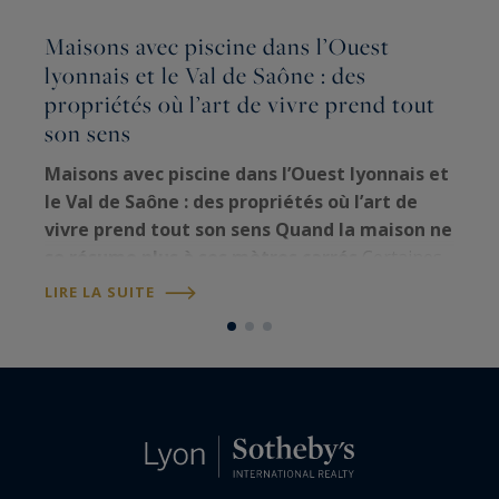
Maisons avec piscine dans l’Ouest
lyonnais et le Val de Saône : des
P
propriétés où l’art de vivre prend tout
j
son sens
À
p
Maisons avec piscine dans l’Ouest lyonnais et
j
le Val de Saône : des propriétés où l’art de
d
vivre prend tout son sens
Quand la maison ne
a
se résume plus à ses mètres carrés
Certaines
L
C
propriétés procurent une sensation particulière
LIRE LA SUITE
dès les premiers instants. Une allée…