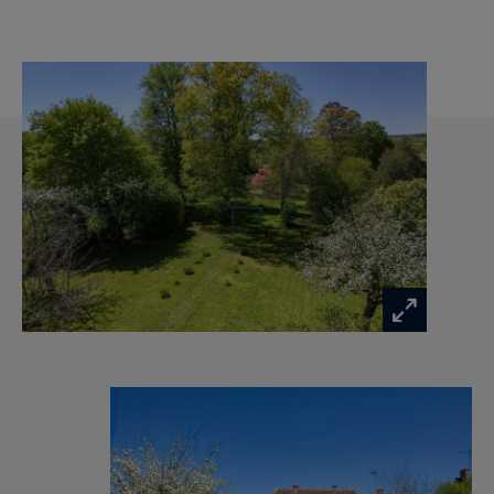
À l’extérieur, le terrain clos et arboré de près de
4000 mètres carrés bénéficie d’une exposition
ouest, offrant une belle luminosité tout au long
de l’après-midi. Verger, potager, bassins et
espaces de détente composent un
environnement naturel et paisible.
Des dépendances complètent l’ensemble, avec
un atelier, un espace de stockage et un garage
indépendant.
Une propriété pleine de charme, idéale pour une
résidence principale ou secondaire, à découvrir
pour son cadre et son potentiel à vivre de
superbes moments.