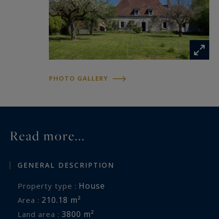
Pour plus d’informations ou organiser une
visite, merci de nous contacter.
PHOTO GALLERY
Read more...
GENERAL DESCRIPTION
House
Property type :
210.18 m²
Area :
3800 m²
Land area :