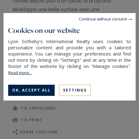
famille depuis plus d’un siècle, la propriété
développe une belle surface avec une
organisation familiale comprenant cinq
Continue without consent
chambres, dont trois de plain-pied. Les pièces de
Cookies on our website
vie et la cuisine offrent de beaux volumes, avec
Lyon Sotheby's International Realty uses cookies to
notamment deux salons et des éléments anciens
personalize content and provide you with a tailored
préservés : plafond à la française, cheminées
experience. You can manage your preferences and find
out more by clicking on "Settings" and at any time in the
d’époques, matériaux d’origine et ambiance
footer of the website by clicking on "Manage cookies".
chaleureuse.
Read more...
READ MORE
À l’étage, une belle pièce avec charpente
OK, ACCEPT ALL
SETTINGS
apparente pourra accueillir un espace lecture ou
détente, accompagnée de deux chambres
TO SAFEGUARD
supplémentaires avec vue sur le jardin, de sa
TO PRINT
salle de bain et ainsi qu’un accès au grenier.
SHARE THIS LINK