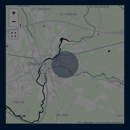
+
−
Leaflet
|
Map data ©
OpenStreetMap
contributors