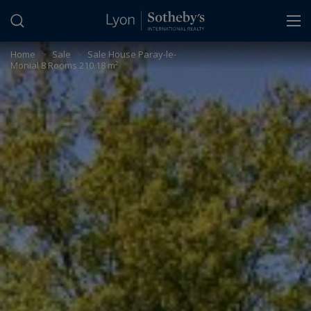
Cookies management panel
Home
>
Sale
>
Sale House Paray-le-
Monial 8 Rooms 210.18 m²