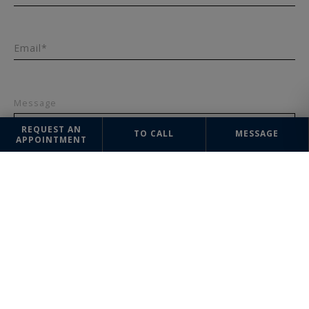
+33
Email*
Message
REQUEST AN
TO CALL
MESSAGE
APPOINTMENT
SEND
The information collected on this form is saved in a file computerized
by the company Lyon Sotheby's International Realty or managing and
tracking your request. In accordance with the law "Informatique et