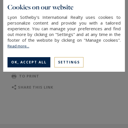
Cookies on our website
nobles et finitions de qualité : bois naturel,
aménagements sur mesure et lignes épurées,
Lyon Sotheby's International Realty uses cookies to
suite parentale avec sa salle d'eau, trois
personalize content and provide you with a tailored
experience. You can manage your preferences and find
chambres, salle de bains, deux toilettes séparés.
out more by clicking on "Settings" and at any time in the
Le second extérieur d'une surface de 175m²
footer of the website by clicking on "Manage cookies".
READ MORE
agrémenté de végétation offre une
Read more...
exceptionnelle vue à 360°, un terrain de
pétanque, un espace dînatoire ainsi qu'un
OK, ACCEPT ALL
SETTINGS
TO SAFEGUARD
espace détente.
TO PRINT
Deux garages dans la copropriété.
Un bien unique sur le secteur sur le marché
SHARE THIS LINK
lyonnais alliant architecture contemporaine,
confort et art de vivre au sein de l’un des
quartiers les plus prisés de Lyon.