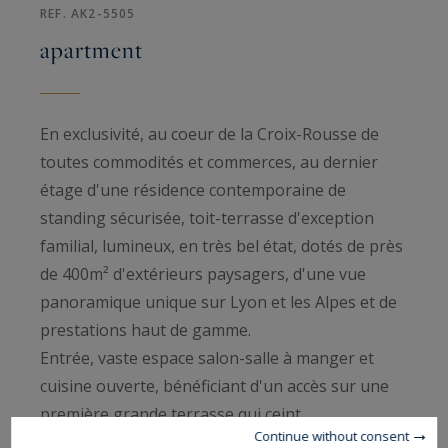
REF. AK2-5505
apartment
En exclusivité, au coeur de la Croix-Rousse de
toutes commodités et commerces, au dernier
étage d'une résidence contemporaine de
standing sécurisée, toit-terrasse d'exception
familial, lumineux, en très bel état, dotés de près
de 400m² d'extérieurs paysagers, d'une vue
panoramique unique sur Lyon et les Alpes et de
prestations haut de gamme.
Entrée, vaste espace salon-salle à manger et
cuisine ouverte, bénéficiant d'un accès sur une
première grande terrasse qui ceint
Continue without consent
l'appartement avec brasero, de matériaux