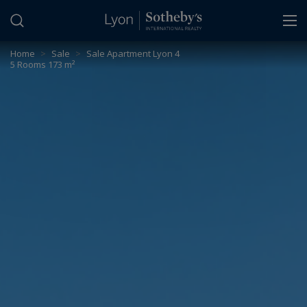
Cookies management panel
Home
>
Sale
>
Sale Apartment Lyon 4
5 Rooms 173 m²