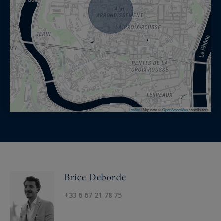
Leaflet
|
Map data ©
OpenStreetMap
contributors
Brice Deborde
+33 6 67 21 78 75