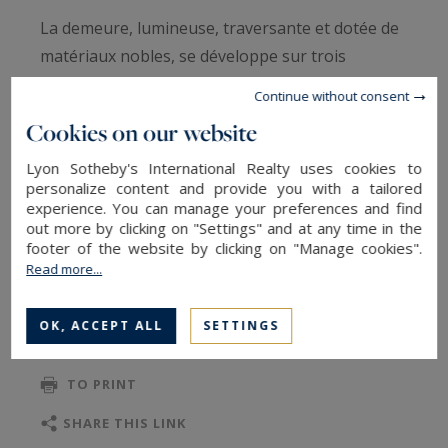
La demeure, lumineuse, traversante et dotée de
matériaux nobles, se développe sur trois
niveaux.
Continue without consent
Cookies on our website
Au rez-de-chaussée: entrée principale, vaste
salon agrémenté d'une grande cheminée, d'une
Lyon Sotheby's International Realty uses cookies to
personalize content and provide you with a tailored
véranda avec cuisine d'été et salle à manger,
experience. You can manage your preferences and find
cuisine indépendante équipée, salle à manger,
out more by clicking on "Settings" and at any time in the
footer of the website by clicking on "Manage cookies".
pièces de vie bénéficiant d'un très beau marbre,
Read more...
READ MORE
espace buanderie et toilettes invités.
OK, ACCEPT ALL
SETTINGS
Au 1er niveau: suite parentale disposant d'un
TO SAFEGUARD
parquet marqueté avec sa salle d'eau, ses
TO PRINT
toilettes ainsi que d'une terrasse privée; seconde
suite avec parquet, salle de bain et toilettes,
SHARE THIS LINK
grand bureau (potentielle troisième chambre).