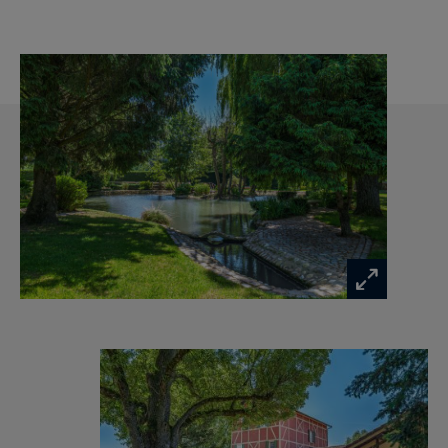
Au 2ème niveau: trois suites agrémentées de
parquet et de leur salle d'eau/de bain et toilettes.
Au 3ème niveau: grand salon de réception de
style Art Déco avec piste de danse, fumoir, salon,
salle de bains et toilettes de courtoisie.
Une dépendance offre une salle de sport avec
salle d'eau, un bar/discothèque avec salon de
dégustation, cave à vin, appartement
indépendant de 70m² avec entrée privative,
confortable garage pouvant accueillir sept
voitures.
Les extérieurs disposent d'une piscine avec pool