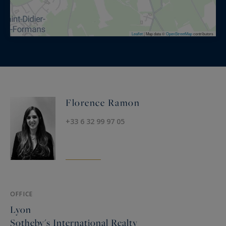
Leaflet
|
Map data ©
OpenStreetMap
contributors
Florence Ramon
+33 6 32 99 97 05
OFFICE
Lyon
Sotheby's International Realty