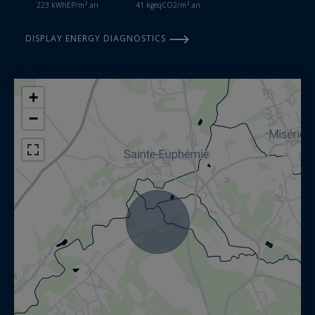
223 kWhEP/m².an
41 kgeqCO2/m².an
DISPLAY ENERGY DIAGNOSTICS
+
−