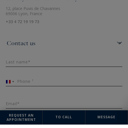
12, place Puvis de Chavannes
69006 Lyon, France
+33 4 72 19 19 73
Last name*
Phone ¹
France
+33
Email*
REQUEST AN
TO CALL
MESSAGE
APPOINTMENT
Message