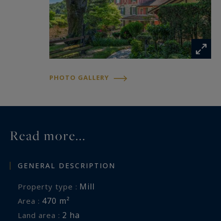
house, bar de réception, barbecue d'hiver ainsi
qu'un puits.
La propriété dispose d'une splendide cascade et
plan d'eau.
PHOTO GALLERY
Ce bien unique chargé d'histoire est idéal pour
accueillir un projet familial ou une activité de
chambres d'hôtes.
Read more...
GENERAL DESCRIPTION
Mill
Property type :
470 m²
Area :
2 ha
Land area :