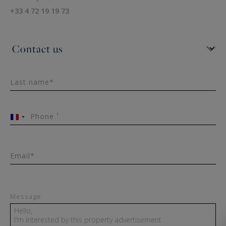
+33 4 72 19 19 73
Last name*
Phone ¹
France
+33
Email*
Message