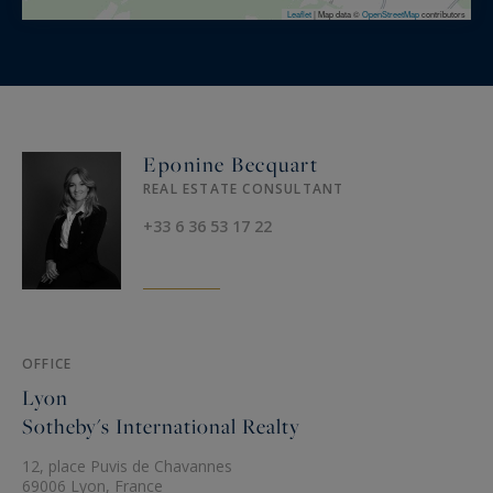
Leaflet
|
Map data ©
OpenStreetMap
contributors
Eponine Becquart
REAL ESTATE CONSULTANT
+33 6 36 53 17 22
OFFICE
Lyon
Sotheby's International Realty
12, place Puvis de Chavannes
69006 Lyon, France