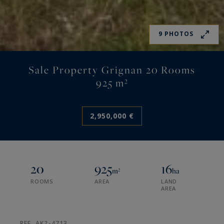
9 PHOTOS
Sale Property Grignan 20 Rooms
925 m²
2,950,000 €
20
925
16
m²
ha
ROOMS
AREA
LAND
AREA
REF. AK2-4713